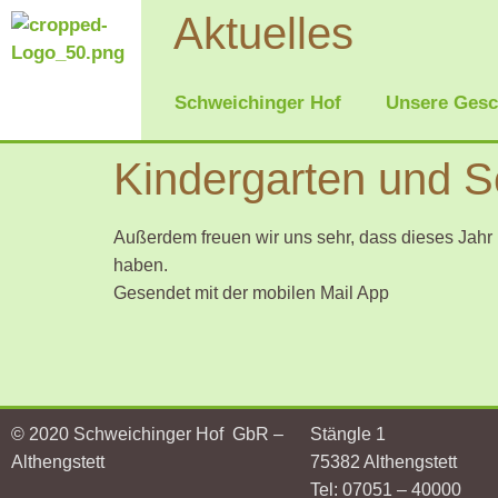
Aktuelles
Schweichinger Hof
Unsere Gesc
Kindergarten und 
Außerdem freuen wir uns sehr, dass dieses Jah
haben.
Gesendet mit der mobilen Mail App
© 2020 Schweichinger Hof GbR –
Stängle 1
Althengstett
75382 Althengstett
Tel: 07051 – 40000