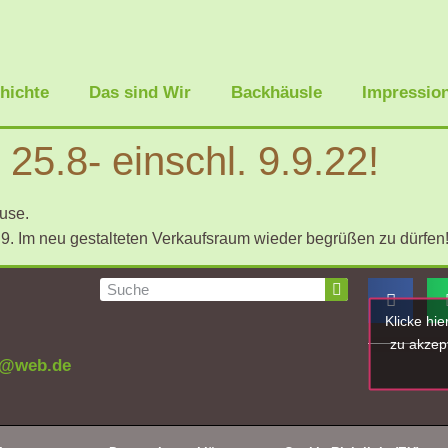
hichte
Das sind Wir
Backhäusle
Impressio
5.8- einschl. 9.9.22!
use.
.9. Im neu gestalteten Verkaufsraum wieder begrüßen zu dürfen
Klicke hi
zu akzept
n@web.de