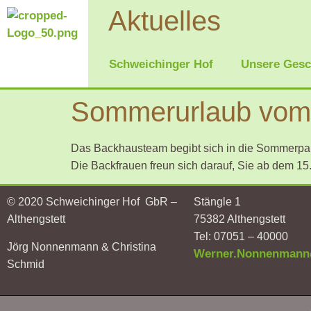
Aktuelles
Schweichinger Hof
Unsere Gesc
Sommerurlaub vom 2
Das Backhausteam begibt sich in die Sommerpa
Die Backfrauen freun sich darauf, Sie ab dem 15
© 2020 Schweichinger Hof GbR –
Stängle 1
Althengstett
75382 Althengstett
Tel: 07051 – 40000
Jörg Nonnenmann & Christina
Werner.Nonnenman
Schmid