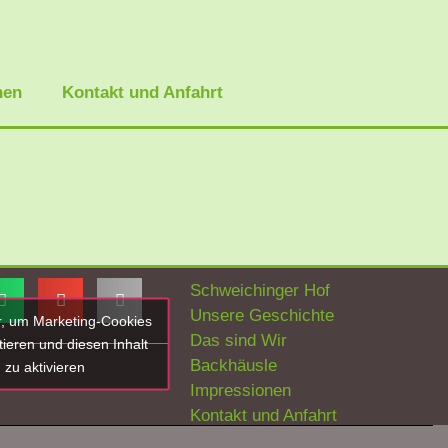
nen
Kontakt und Anfahrt
!
Schweichinger Hof
Unsere Geschichte
er, um Marketing-Cookies
Das sind Wir
ieren und diesen Inhalt
Backhäusle
zu aktivieren
Impressionen
Kontakt und Anfahrt