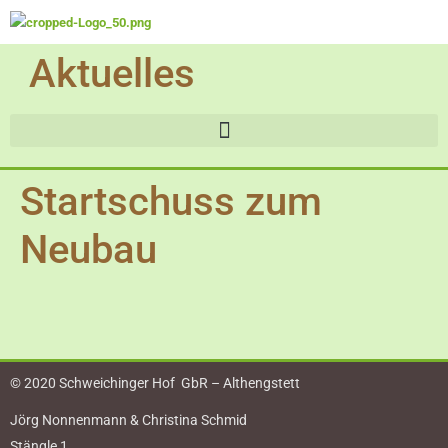
Aktuelles
Startschuss zum
Neubau
© 2020 Schweichinger Hof GbR – Althengstett
Jörg Nonnenmann & Christina Schmid
Stängle 1