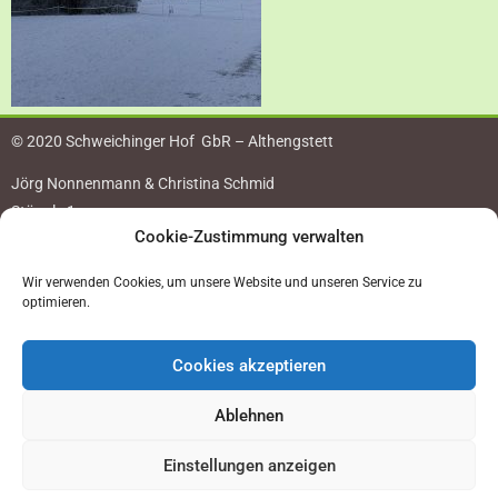
© 2020 Schweichinger Hof GbR – Althengstett
Jörg Nonnenmann & Christina Schmid
Stängle 1
Cookie-Zustimmung verwalten
75382 Althengstett
Tel: 07051 – 40000
Wir verwenden Cookies, um unsere Website und unseren Service zu
Werner.Nonnenmann@web.de
optimieren.
Cookies akzeptieren
Klicke hier, um Marketing-Cookies zu
Ablehnen
akzeptieren und diesen Inhalt zu aktivieren
Einstellungen anzeigen
Impressum
Datenschutzerklärung
Cookie-Richtlinie (EU)